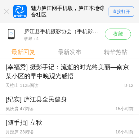
魅力庐江网手机版，庐江本地综
直接打开
合社区
点击即可立即体验
庐江县手机摄影协会（手机影像）
收藏
收藏：
4
最新回复
最新发布
精华热帖
[幸福秀] 摄影手记：流逝的时光终美丽—南京
某小区的早中晚观光感悟
天柱山 1125阅读
8-12
[纪实] 庐江县全民健身
吴庆贵 47阅读
15小时前
[随手拍] 立秋
月澄庐 23阅读
16小时前