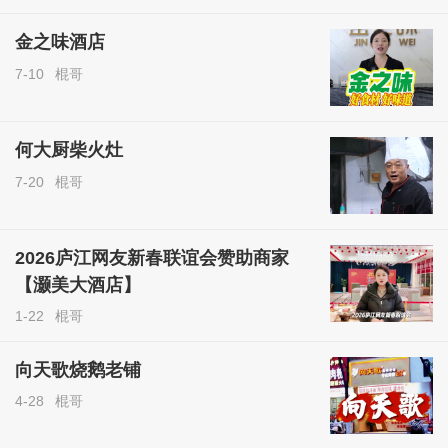
金之味酒店
7-10
棍哥
何大厨柴火灶
7-20
棍哥
2026庐江网友新春联谊会赞助商家
【灏美大酒店】
1-22
棍哥
向天歌烧鹅老铺
4-28
棍哥