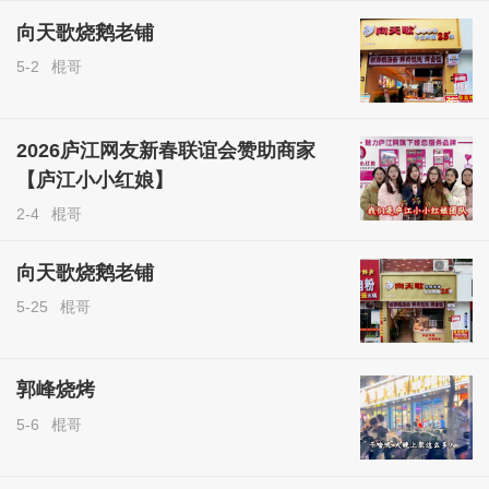
向天歌烧鹅老铺
5-2
棍哥
2026庐江网友新春联谊会赞助商家
【庐江小小红娘】
2-4
棍哥
向天歌烧鹅老铺
5-25
棍哥
郭峰烧烤
5-6
棍哥