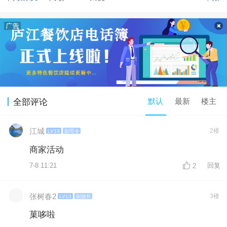
默认
最新
楼主
全部评论
江城
2楼
LV19
副司令
商家活动
7-8 11:21
回复
2
张树春2
3楼
LV13
副旅长
菓哆啦