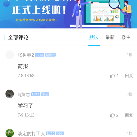
默认
最新
楼主
全部评论
张树春2
2楼
LV13
副旅长
简报
7-8 18:53
回复
2
hj黄杰
3楼
LV18
军长
学习了
7-9 16:12
回复
2
淡定的打工人
4楼
LV20
司令