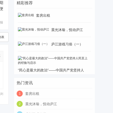
期
精彩推荐
便
套房出租
报
晨光沐瑜，悦动庐江
列表
庐江游戏习俗（一）
式
“民心是最大的政治”——中国共产党坚持人
热门资讯
套房出租
1
规则
晨光沐瑜，悦动庐江
2