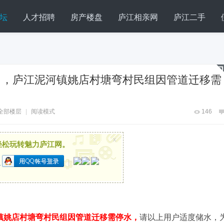
坛
人才招聘
房产楼盘
庐江相亲网
庐江二手
时），庐江泥河镇姚店村塘弯村民组因管道迁移需
全部楼层
|
阅读模式
146
x
轻松玩转魅力庐江网。
们
|
泥河镇姚店村塘弯村民组因管道迁移需停水，
请以上用户适度储水，