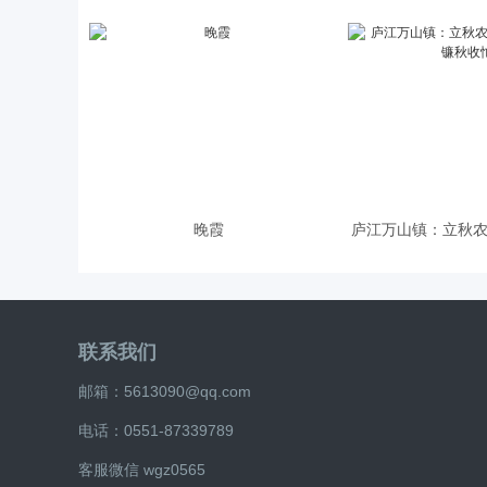
晚霞
庐江万山镇：立秋农
联系我们
邮箱：5613090@qq.com
电话：0551-87339789
客服微信 wgz0565