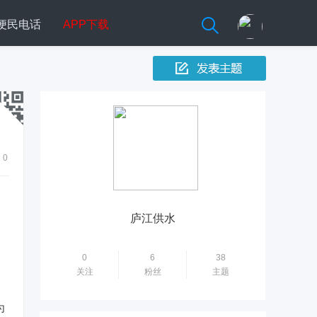
便民电话
APP下载
0
庐江供水
0
6
38
关注
粉丝
主题
为