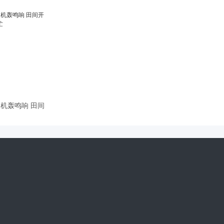
机轰鸣响 田间