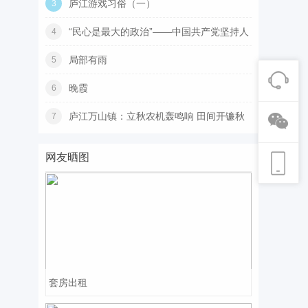
庐江游戏习俗（一）
3
“民心是最大的政治”——中国共产党坚持人
4
局部有雨
5
晚霞
6
庐江万山镇：立秋农机轰鸣响 田间开镰秋
7
收
网友晒图
套房出租