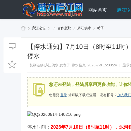
网站首页
庐江论
庐江论坛
合作版块
庐江供水
帖子
【停水通知】7月10日（8时至11
魅
»
›
›
›
›
停水
[复制链接]
庐江供水
发表于
停水信息
2026-7-9 15:33:24
|
显示
您还未登陆，登陆后享用更多功能，让你
您需要
登录
才可以下载或查看，没有帐号？
加入我
力
停水时间：
2026年7月10日（8时至11时），