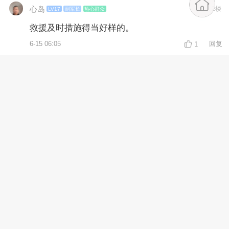
心岛
2楼
LV17
副军长
热心群众
救援及时措施得当好样的。
6-15 06:05
回复
1
张树春2
3楼
LV13
副旅长
真快速
6-15 08:54
回复
1
心岛
4楼
LV17
副军长
热心群众
救援及时转危为安。
6-16 06:26
回复
1
珍惜青春
5楼
LV15
副师长
收到