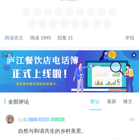
阅读原文
阅读 1949
回复 11
举报
默认
最新
楼主
全部评论
心岛
2楼
LV17
副军长
热心群众
自然与和谐共生的乡村美景。