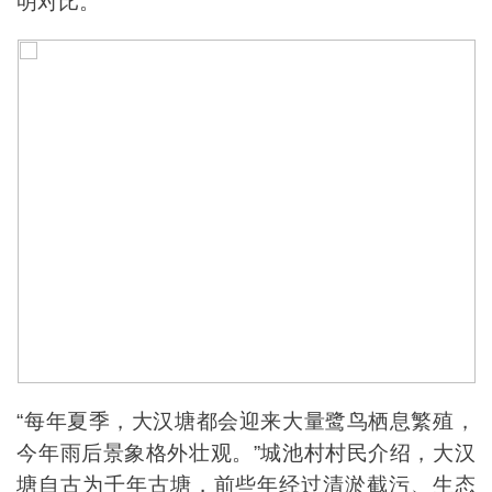
明对比。
“每年夏季，大汉塘都会迎来大量鹭鸟栖息繁殖，
今年雨后景象格外壮观。”城池村村民介绍，大汉
塘自古为千年古塘，前些年经过清淤截污、生态