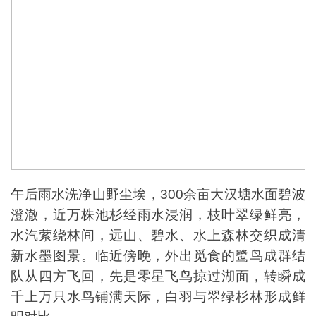
午后雨水洗净山野尘埃，300余亩大汉塘水面碧波
澄澈，近万株池杉经雨水浸润，枝叶翠绿鲜亮，
水汽萦绕林间，远山、碧水、水上森林交织成清
新水墨图景。临近傍晚，外出觅食的鹭鸟成群结
队从四方飞回，先是零星飞鸟掠过湖面，转瞬成
千上万只水鸟铺满天际，白羽与翠绿杉林形成鲜