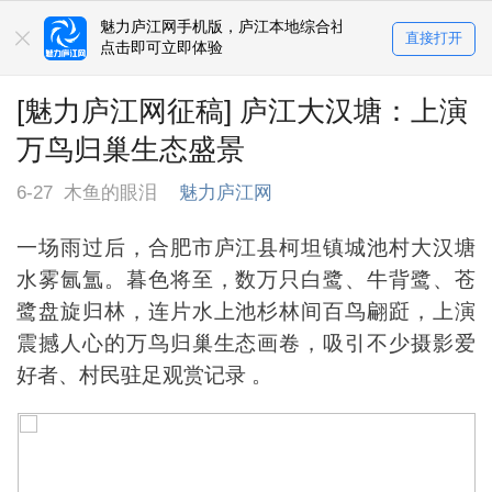
魅力庐江网手机版，庐江本地综合社区
直接打开
点击即可立即体验
[魅力庐江网征稿] 庐江大汉塘：上演
万鸟归巢生态盛景
6-27
木鱼的眼泪
魅力庐江网
一场雨过后，合肥市庐江县柯坦镇城池村大汉塘
水雾氤氲。暮色将至，数万只白鹭、牛背鹭、苍
鹭盘旋归林，连片水上池杉林间百鸟翩跹，上演
震撼人心的万鸟归巢生态画卷，吸引不少摄影爱
好者、村民驻足观赏记录 。