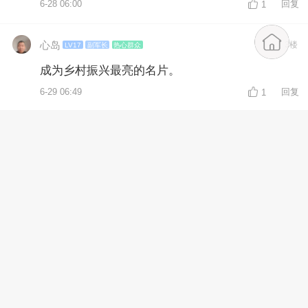
6-28 06:00
回复
1
心岛
3楼
LV17
副军长
热心群众
成为乡村振兴最亮的名片。
6-29 06:49
回复
1
张树春2
4楼
LV13
副旅长
白鹭
6-29 16:50
回复
1
心岛
5楼
LV17
副军长
热心群众
让这一池碧水成为鸟类的天堂。
6-30 06:17
回复
1