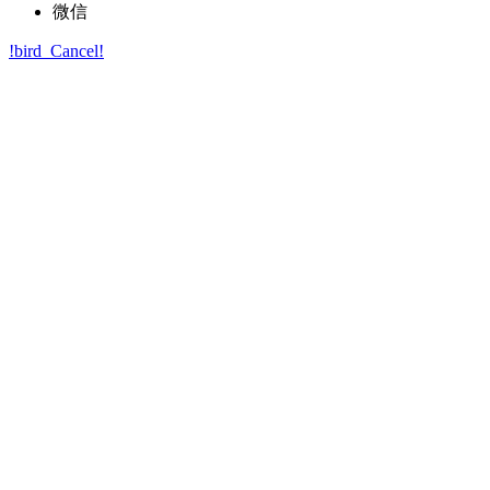
微信
!bird_Cancel!