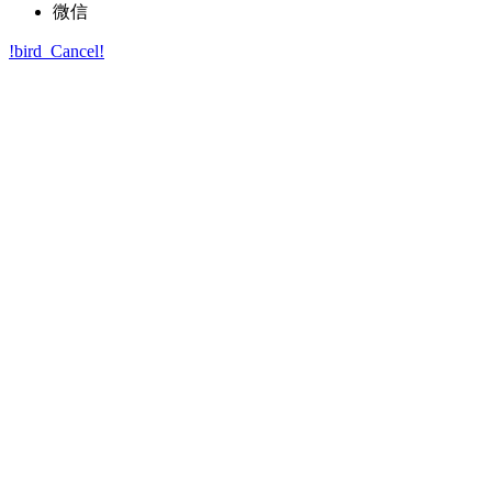
微信
!bird_Cancel!