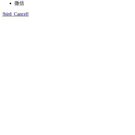
微信
!bird_Cancel!