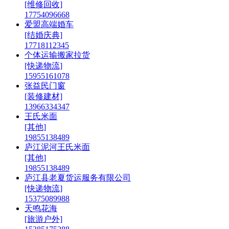
[维修回收]
17754096668
爱盟高端婚车
[结婚庆典]
17718112345
个体运输搬家拉货
[快递物流]
15955161078
张益民门窗
[装修建材]
13966334347
王氏米面
[其他]
19855138489
庐江泥河王氏米面
[其他]
19855138489
庐江县老夏货运服务有限公司
[快递物流]
15375089988
天鸣花海
[旅游户外]