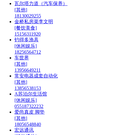
瓦尔塔力道（汽车保养）
[其他]
18130029255
金桥私房菜李文明
[餐饮美食]
15156311920
钓得多渔具
[休闲娱乐]
18256564712
车世界
[其他]
13956649211
常安电器成套自动化
[其他]
13856538153
A苏泊尔生活馆
[休闲娱乐]
055187322232
爱尚真皮 脚垫
[其他]
18056548840
宏远通讯