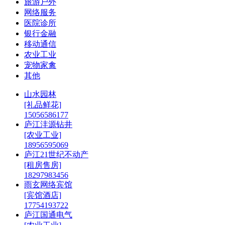
旅游户外
网络服务
医院诊所
银行金融
移动通信
农业工业
宠物家禽
其他
山水园林
[礼品鲜花]
15056586177
庐江沣源钻井
[农业工业]
18956595069
庐江21世纪不动产
[租房售房]
18297983456
雨玄网络宾馆
[宾馆酒店]
17754193722
庐江国通电气