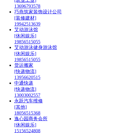
[农业工业]
13696793578
巧燕筑家装饰设计公司
[装修建材]
19942513639
艾动游泳馆
[休闲娱乐]
19856515055
艾动游泳健身游泳馆
[休闲娱乐]
19856515055
货运搬家
[快递物流]
13956620515
中通快递
[快递物流]
13003002557
永跃汽车维修
[其他]
18056515368
逸心园商务会所
[休闲娱乐]
15156524808